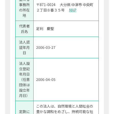
事務所
〒871-0024 大分県 中津市 中央町
の所在
２丁目８番３５号
MAP
地
代表者
足利 慶聖
氏名
法人認
証年月
2006-03-27
日
法人設
立登記
年月日
（任意
2006-04-05
団体は
設立年
月日）
この法人は、自然環境と人間社会の
定款に
豊かな調和をめざし、持続可能な社