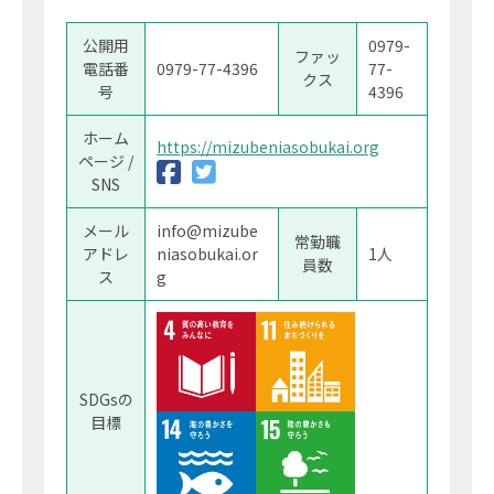
公開用
0979-
ファッ
電話番
0979-77-4396
77-
クス
号
4396
ホーム
https://mizubeniasobukai.org
ページ /
SNS
メール
info@mizube
常勤職
アドレ
niasobukai.or
1人
員数
ス
g
SDGsの
目標