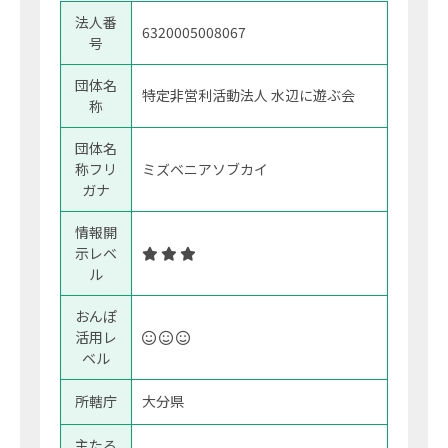
法人番
6320005008067
号
団体名
特定非営利活動法人 水辺に遊ぶ会
称
団体名
称フリ
ミズベニアソブカイ
ガナ
情報開
示レベ
ル
おんぽ
活用レ
ベル
所轄庁
大分県
主たる