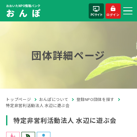
おおいたNPO情報バンク
お ん ぽ
PCサイト
ログイン
団体詳細ページ
トップページ
おんぽについて
登録NPO団体を探す
特定非営利活動法人 水辺に遊ぶ会
特定非営利活動法人 水辺に遊ぶ会