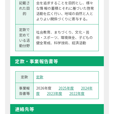
記載さ
会を追求することを目的とし、様々
れた目
な情 報の蓄積とそれに基づいた啓発
的
活動を広く行い、地域の自然と人と
よりよい関係づくりに寄与する。
定款で
社会教育、まちづくり、文化・芸
定めて
術・スポーツ、環境保全、子どもの
いる活
健全育成、科学技術、経済活動
動分野
定款・事業報告書等
定款
定款
事業報
2026年度
2025年度
2024年
告書等
度
2023年度
2022年度
連絡先等