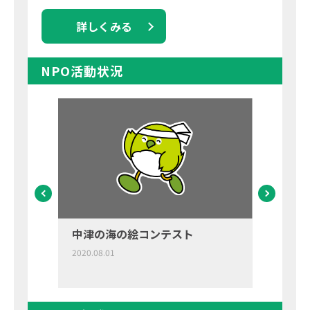
詳しくみる
NPO活動状況
中津の海の絵コンテスト
海苔
2020.08.01
2021.03