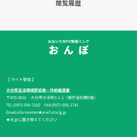
閲覧履歴
おおいたNPO情報バンク
お ん ぽ
【 サイト管理 】
大分県生活環境部協働・共助推進室
〒870-8501 大分市大手町3-1-1（県庁舎別館5階）
TEL:(097)-506-3182 FAX:(097)-506-1741
Email:oita-kenmin★pref.oita.lg.jp
★を@に置き換えてください