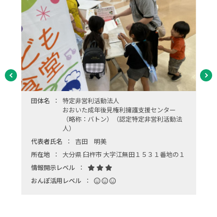
団体名
特定非営利活動法人
おおいた成年後見権利擁護支援センター
（略称：バトン）（認定特定非営利活動法
人）
代表者氏名
吉田 明美
所在地
大分県 臼杵市 大字江無田１５３１番地の１
情報開示レベル
おんぽ活用レベル