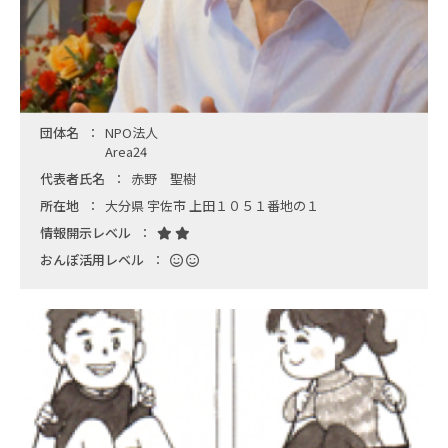
団体名
NPO法人
Area24
代表者氏名
赤野 聖樹
所在地
大分県 宇佐市 上田１０５１番地の１
情報開示レベル
おんぽ活用レベル