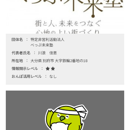
団体名
特定非営利活動法人
べっぷ未来塾
代表者氏名
川浪 佳恵
所在地
大分県 別府市 大字鉄輪2番地の18
情報開示レベル
おんぽ活用レベル
なし