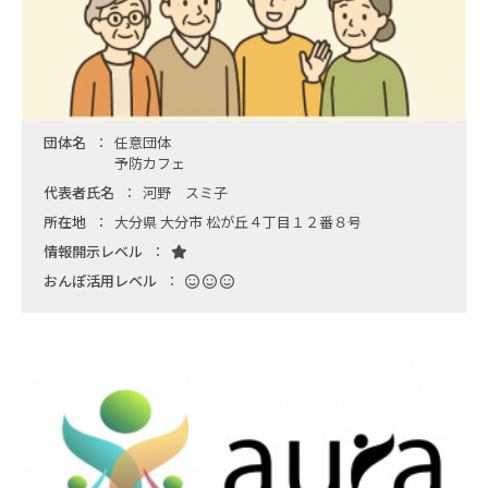
団体名
任意団体
予防カフェ
代表者氏名
河野 スミ子
所在地
大分県 大分市 松が丘４丁目１２番８号
情報開示レベル
おんぽ活用レベル