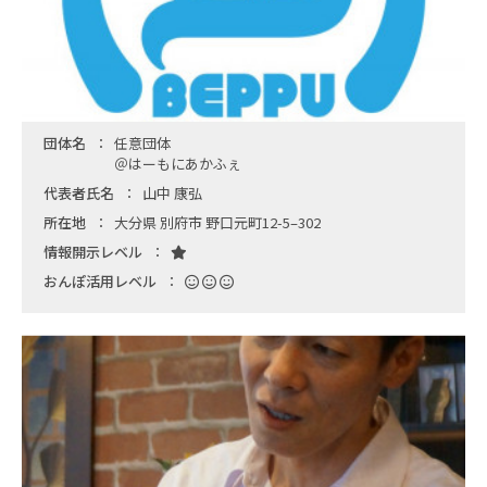
団体名
任意団体
＠はーもにあかふぇ
代表者氏名
山中 康弘
所在地
大分県 別府市 野口元町12-5–302
情報開示レベル
おんぽ活用レベル