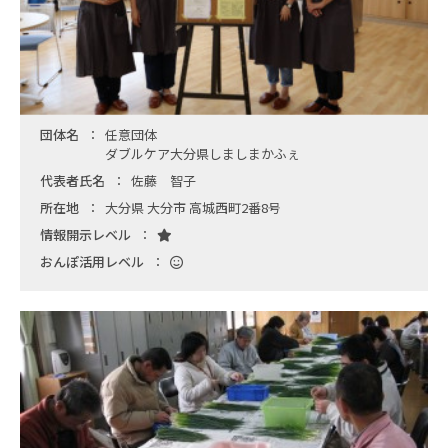
団体名
任意団体
ダブルケア大分県しましまかふぇ
代表者氏名
佐藤 智子
所在地
大分県 大分市 高城西町2番8号
情報開示レベル
おんぽ活用レベル