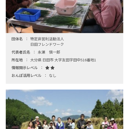
団体名
特定非営利活動法人
日田フレンドワーク
代表者氏名
永瀬 愼一郎
所在地
大分県 日田市 大字友田字田中516番地1
情報開示レベル
おんぽ活用レベル
なし