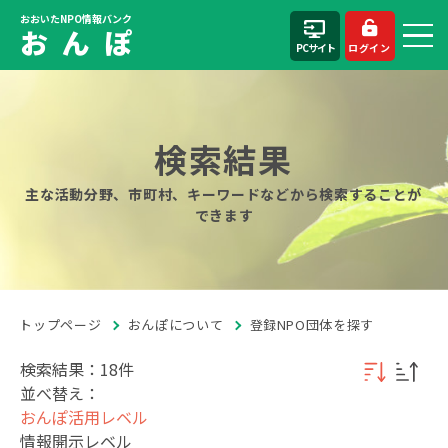
おおいたNPO情報バンク
お ん ぽ
PCサイト
ログイン
検索結果
主な活動分野、市町村、キーワードなどから検索することが
できます
トップページ
おんぽについて
登録NPO団体を探す
検索結果：18件
並べ替え：
おんぽ活用レベル
情報開示レベル