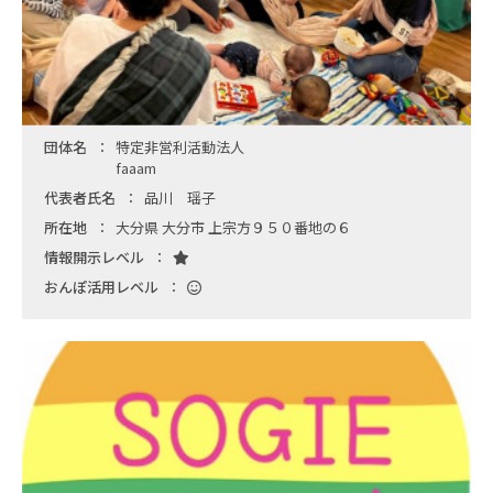
団体名
特定非営利活動法人
faaam
代表者氏名
品川 瑶子
所在地
大分県 大分市 上宗方９５０番地の６
情報開示レベル
おんぽ活用レベル