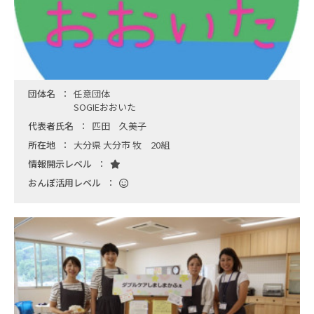
団体名
任意団体
SOGIEおおいた
代表者氏名
匹田 久美子
所在地
大分県 大分市 牧 20組
情報開示レベル
おんぽ活用レベル