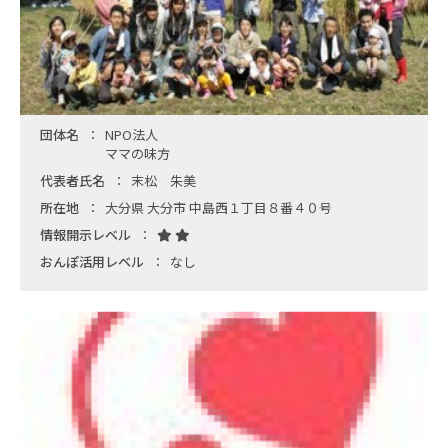
団体名
NPO法人
ママの味方
代表者氏名
末松 朱美
所在地
大分県 大分市 中島西１丁目８番４０号
情報開示レベル
おんぽ活用レベル
なし