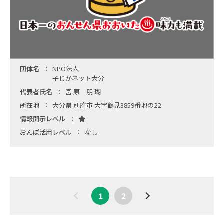
団体名
NPO法人
子じかネット大分
代表者氏名
宮 原 朋 瑚
所在地
大分県 別府市 大字鶴見3859番地の22
情報開示レベル
おんぽ活用レベル
なし
1
2