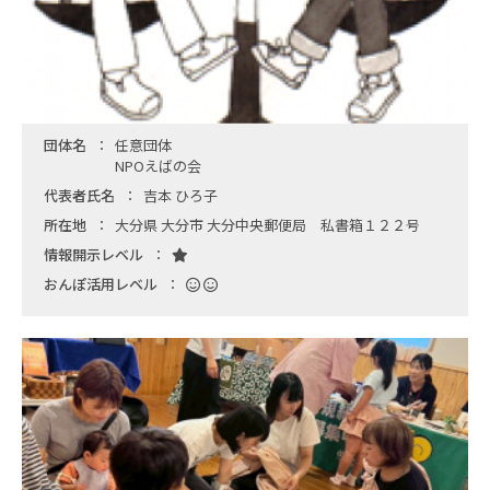
団体名
任意団体
NPOえばの会
代表者氏名
吉本 ひろ子
所在地
大分県 大分市 大分中央郵便局 私書箱１２２号
情報開示レベル
おんぽ活用レベル