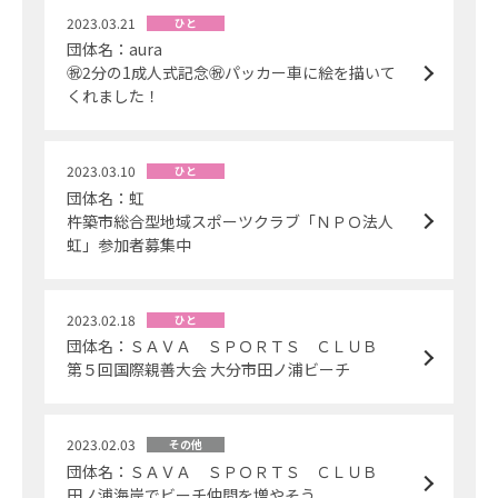
2023.03.21
ひと
団体名：aura
㊗️2分の1成人式記念㊗️パッカー車に絵を描いて
くれました！
2023.03.10
ひと
団体名：虹
杵築市総合型地域スポーツクラブ「ＮＰＯ法人
虹」参加者募集中
2023.02.18
ひと
団体名：ＳＡＶＡ ＳＰＯＲＴＳ ＣＬＵＢ
第５回国際親善大会 大分市田ノ浦ビーチ
2023.02.03
その他
団体名：ＳＡＶＡ ＳＰＯＲＴＳ ＣＬＵＢ
田ノ浦海岸でビーチ仲間を増やそう