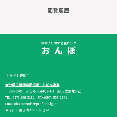
閲覧履歴
おおいたNPO情報バンク
お ん ぽ
【 サイト管理 】
大分県生活環境部協働・共助推進室
〒870-8501 大分市大手町3-1-1（県庁舎別館5階）
TEL:(097)-506-3182 FAX:(097)-506-1741
Email:oita-kenmin★pref.oita.lg.jp
★を@に置き換えてください