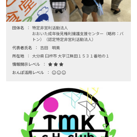
団体名
特定非営利活動法人
おおいた成年後見権利擁護支援センター（略称：バ
トン）（認定特定非営利活動法人）
代表者氏名
吉田 明美
所在地
大分県 臼杵市 大字江無田１５３１番地の１
情報開示レベル
おんぽ活用レベル