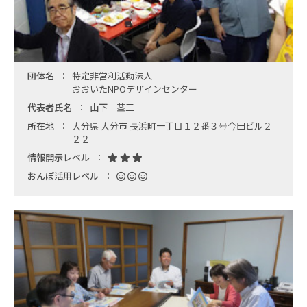
団体名
特定非営利活動法人
おおいたNPOデザインセンター
代表者氏名
山下 茎三
所在地
大分県 大分市 長浜町一丁目１２番３号今田ビル２
２２
情報開示レベル
おんぽ活用レベル