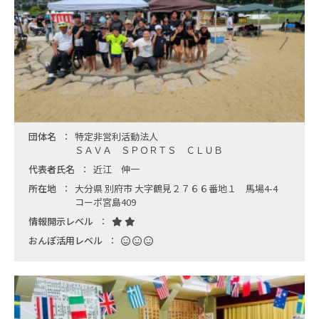
団体名
特定非営利活動法人
ＳＡＶＡ ＳＰＯＲＴＳ ＣＬＵＢ
代表者氏名
近江 伸一
所在地
大分県 別府市 大字鶴見２７６６番地１ 馬場4-4
コーポ宮島409
情報開示レベル
おんぽ活用レベル