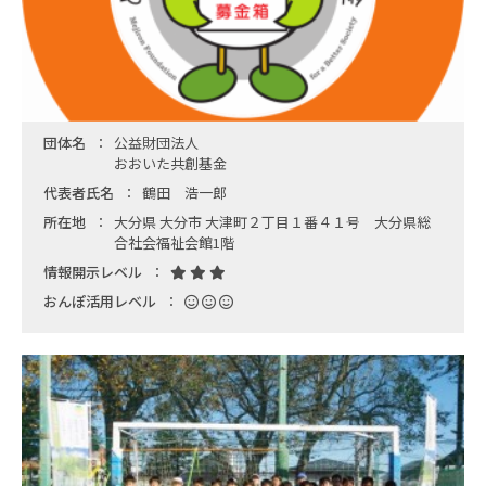
団体名
公益財団法人
おおいた共創基金
代表者氏名
鶴田 浩一郎
所在地
大分県 大分市 大津町２丁目１番４１号 大分県総
合社会福祉会館1階
情報開示レベル
おんぽ活用レベル