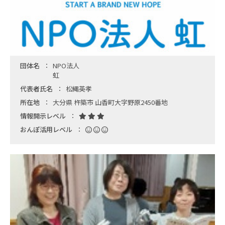
団体名
NPO法人
虹
代表者氏名
松縄英孝
所在地
大分県 杵築市 山香町大字野原2450番地
情報開示レベル
おんぽ活用レベル