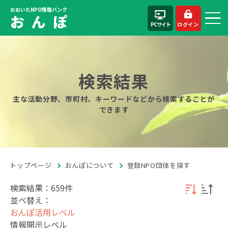
おおいたNPO情報バンク
お ん ぽ
PCサイト
ログイン
検索結果
主な活動分野、市町村、キーワードなどから検索することが
できます
トップページ
おんぽについて
登録NPO団体を探す
検索結果：659件
並べ替え：
おんぽ活用レベル
情報開示レベル