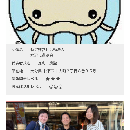
団体名
特定非営利活動法人
水辺に遊ぶ会
代表者氏名
足利 慶聖
所在地
大分県 中津市 中央町２丁目８番３５号
情報開示レベル
おんぽ活用レベル