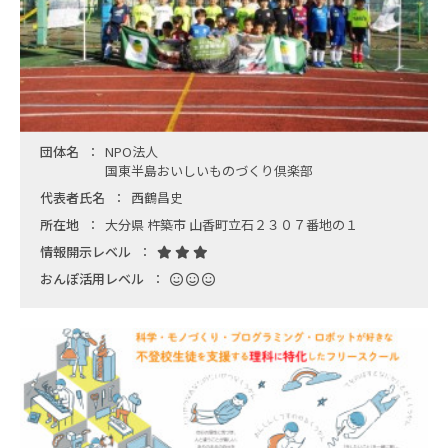
団体名
NPO法人
国東半島おいしいものづくり倶楽部
代表者氏名
西鶴昌史
所在地
大分県 杵築市 山香町立石２３０７番地の１
情報開示レベル
おんぽ活用レベル