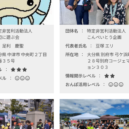
定非営利活動法人
団体名
特定非営利活動法人
辺に遊ぶ会
こんぺいとう企画
足利 慶聖
代表者氏名
豆塚 エリ
分県 中津市 中央町２丁目
所在地
大分県 別府市 弓ケ浜
番３５号
２８号別府コージェ
ョン３０３
ル
情報開示レベル
ベル
おんぽ活用レベル