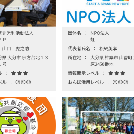
定非営利活動法人
団体名
NPO法人
ＰＰ
虹
山口 虎之助
代表者氏名
松縄英孝
分県 大分市 宗方台北１３
所在地
大分県 杵築市 山香町
１号
原2450番地
ル
情報開示レベル
ベル
おんぽ活用レベル