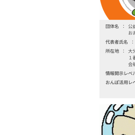
団体名
公
お
代表者氏名
所在地
大
１
会
情報開示レベ
おんぽ活用レ