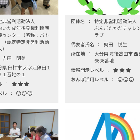
定非営利活動法人
団体名
特定非営利活動法人
おいた成年後見権利擁護
ぶんごたかだチャレ
援センター（略称：バト
ラブ
）（認定特定非営利活動
代表者氏名
奥田 悦生
人）
所在地
大分県 豊後高田市 西
吉田 明美
6636番地
分県 臼杵市 大字江無田１
情報開示レベル
３１番地の１
おんぽ活用レベル
ル
ベル