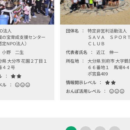
PO法人
団体名
特定非営利活動法人
域の宝育成支援センター
ＳＡＶＡ ＳＰＯ
認定NPO法人）
ＣＬＵＢ
小野 二生
代表者氏名
近江 伸一
分県 大分市 花園２丁目１
所在地
大分県 別府市 大字鶴
番４２号
６６番地１ 馬場4-
ポ宮島409
ル
情報開示レベル
ベル
おんぽ活用レベル