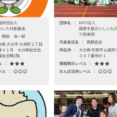
益財団法人
団体名
NPO法人
おいた共創基金
国東半島おいしいも
り倶楽部
鶴田 浩一郎
代表者氏名
西鶴昌史
分県 大分市 大津町２丁目
番４１号 大分県総合社
所在地
大分県 杵築市 山香町
福祉会館1階
３０７番地の１
ル
情報開示レベル
ベル
おんぽ活用レベル