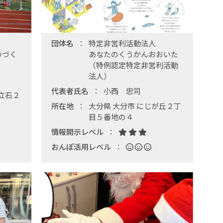
団体名
特定非営利活動法人
のづく
あなたのくうかんおおいた
（特例認定特定非営利活動
法人）
代表者氏名
小西 忠司
立石２
所在地
大分県 大分市 にじが丘２丁
目５番地の４
情報開示レベル
おんぽ活用レベル