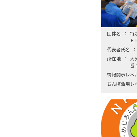
団体名
特
Ｅ
代表者氏名
所在地
大
番
情報開示レベ
おんぽ活用レ