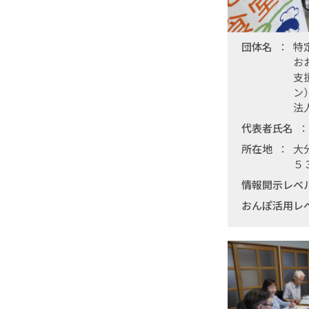
団体名
特
お
支
ン
法
代表者氏名
所在地
大
５
情報開示レベ
おんぽ活用レ