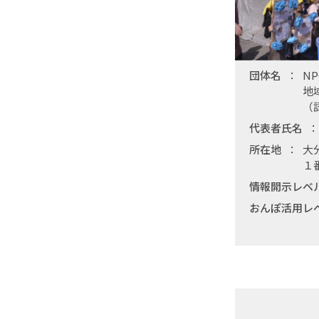
団体名
N
地
（
代表者氏名
所在地
大
１
情報開示レベ
おんぽ活用レ