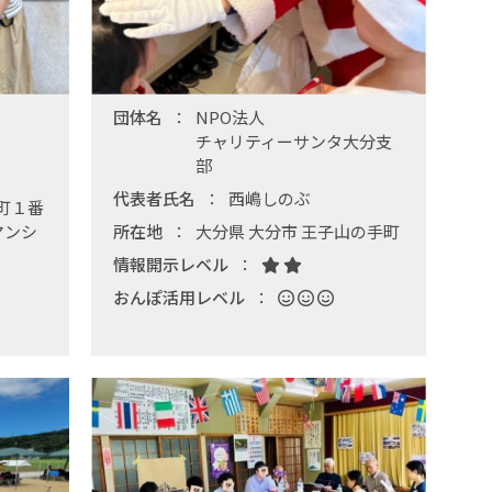
団体名
NPO法人
チャリティーサンタ大分支
部
代表者氏名
西嶋しのぶ
町１番
マンシ
所在地
大分県 大分市 王子山の手町
情報開示レベル
おんぽ活用レベル