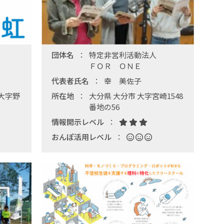
団体名
特定非営利活動法人
ＦＯＲ ＯＮＥ
代表者氏名
幸 美佐子
大字野
所在地
大分県 大分市 大字宮崎1548
番地の56
情報開示レベル
おんぽ活用レベル