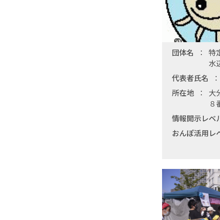
団体名
特
水
代表者氏名
所在地
大
８
情報開示レベ
おんぽ活用レ