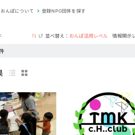
おんぽについて
登録NPO団体を探す
件
並べ替え：
おんぽ活用レベル
情報開示
件
果