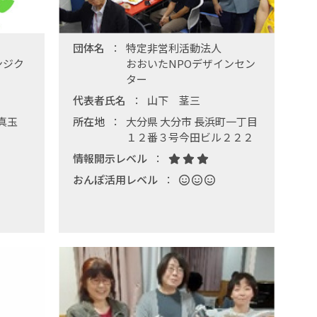
団体名
特定非営利活動法人
ンジク
おおいたNPOデザインセン
ター
代表者氏名
山下 茎三
真玉
所在地
大分県 大分市 長浜町一丁目
１２番３号今田ビル２２２
情報開示レベル
おんぽ活用レベル