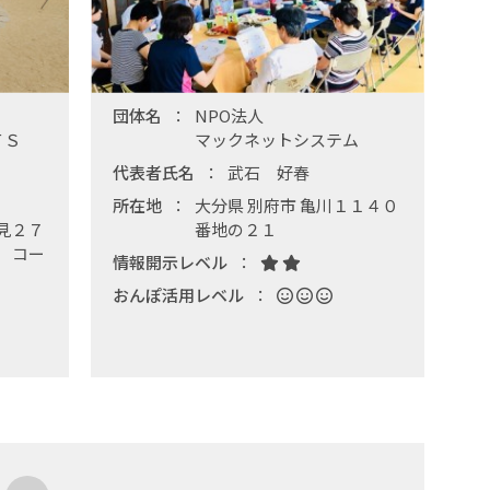
団体名
NPO法人
ＲＴＳ
マックネットシステム
代表者氏名
武石 好春
所在地
大分県 別府市 亀川１１４０
見２７
番地の２１
4 コー
情報開示レベル
おんぽ活用レベル