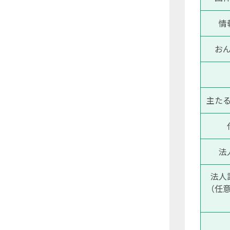
情
お
主た
法
法人
（任