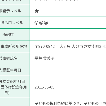
報開示レベル
んぽ活用レベル
所轄庁
る事務所の所在地
〒870-0842 大分県 大分市 六坊南町2-4
代表者氏名
平井 貴美子
人認証年月日
設立登記年月日
意団体は設立年月
2011-05-05
日）
子どもの権利条約に基づき、子どもの「