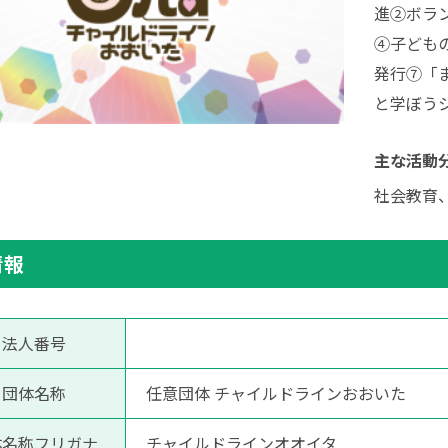
進②ボラ
④子ども
発行⑦「
と学ぼう
主な活動
社会教育
情報
法人番号
団体名称
任意団体 チャイルドラインおおいた
体名称フリガナ
チャイルドラインオオイタ