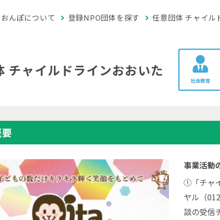
おんぽについて
登録NPO団体を探す
任意団体 チャイル
体 チャイルドラインおおいた
概要
事業活動
①「チャ
ヤル（01
談の受信