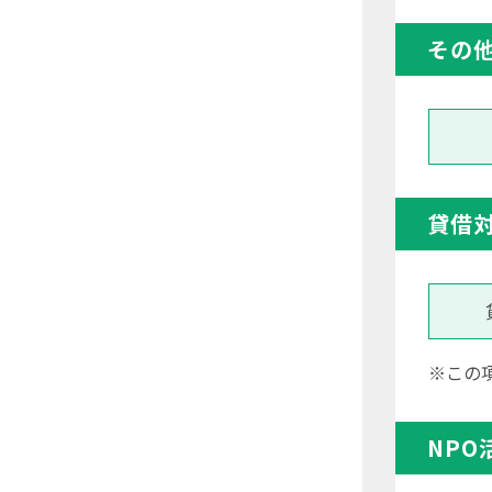
その
貸借
※この
NPO