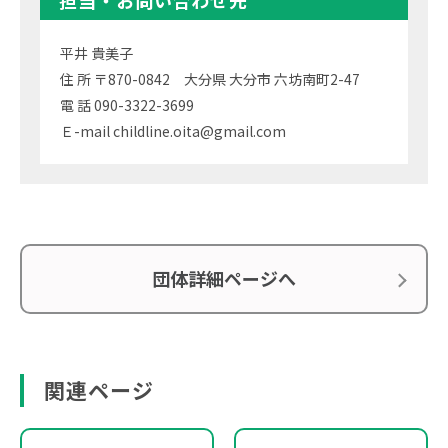
平井 貴美子
住 所 〒870-0842 大分県 大分市 六坊南町2-47
電 話 090-3322-3699
Ｅ-mail childline.oita@gmail.com
団体詳細ページへ
関連ページ