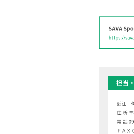
SAVA Spor
https://sav
担当
近江 
住 所 
電 話 09
ＦＡＸ 09