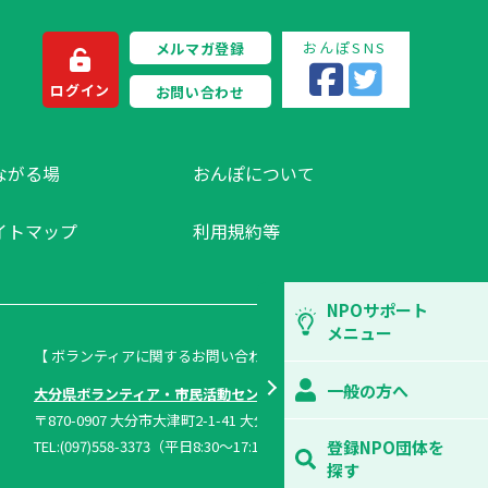
おんぽSNS
メルマガ登録
ログイン
お問い合わせ
ながる場
おんぽについて
イトマップ
利用規約等
NPOサポート
メニュー
【 ボランティアに関するお問い合わせ 】
一般の方へ
大分県ボランティア・市民活動センター
〒870-0907 大分市大津町2-1-41 大分県総合社会福祉会館内
TEL:(097)558-3373（平日8:30～17:15）FAX:(097)558-1296
登録NPO団体を
探す