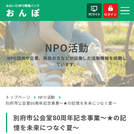
おおいたNPO情報バンク
お ん ぽ
PCサイト
ログイン
NPO活動
NPO団体や企業、県民の方などが協働した活動情報を掲載し
ています。
トップページ
NPO活動
別府市公会堂80周年記念事業～★の記憶を未来につなぐ夏～
別府市公会堂80周年記念事業～★の記
憶を未来につなぐ夏～