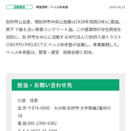
活動報告
実施団体：べっぷ未来塾
2008.08.22
別府市公会堂、現別府市中央公民館は1928年(昭和3年)に建設。
県下 で最も古い鉄筋コンクリート造。この建築物の存在周知を
目的に、別 府市を中心に活動するNPO法人①別府八湯トラスト
②BEPPU PROJECT③ べっぷ未来塾が協働し、事業展開した。
べっぷ未来塾は、管理・運営 総務全般と担当。
担当・お問い合わせ先
川浪 佳恵
住 所 〒874-0000 大分県 別府市 大字鉄輪2番地の
18
電 話 090-2399-9382
ＦＡＸ 0977-23-1005