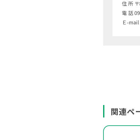
住 所 
電 話 09
Ｅ-mail
関連ペ