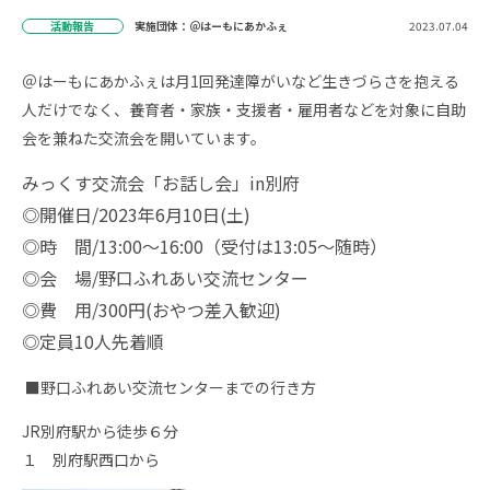
活動報告
実施団体：＠はーもにあかふぇ
2023.07.04
＠はーもにあかふぇは月1回発達障がいなど生きづらさを抱える
人だけでなく、養育者・家族・支援者・雇用者などを対象に自助
会を兼ねた交流会を開いています。
みっくす交流会「お話し会」in別府
◎開催日/2023年6月10日(土)
◎時 間/13:00～16:00（受付は13:05～随時）
◎会 場/野口ふれあい交流センター
◎費 用/300円(おやつ差入歓迎)
◎定員10人先着順
■野口ふれあい交流センターまでの行き方
JR別府駅から徒歩６分
１ 別府駅西口から