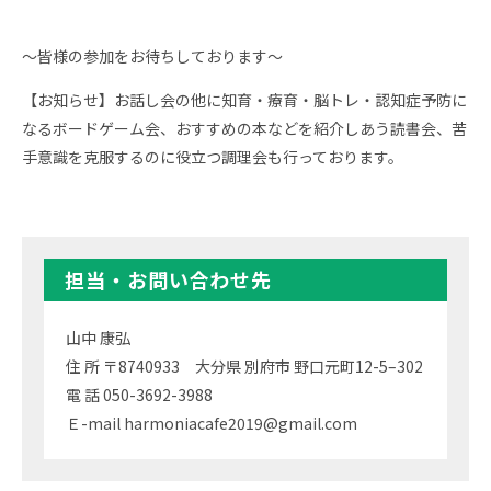
〜皆様の参加をお待ちしております〜
【お知らせ】お話し会の他に知育・療育・脳トレ・認知症予防に
なるボードゲーム会、おすすめの本などを紹介しあう読書会、苦
手意識を克服するのに役立つ調理会も行っております。
担当・お問い合わせ先
山中 康弘
住 所 〒8740933 大分県 別府市 野口元町12-5–302
電 話 050-3692-3988
Ｅ-mail harmoniacafe2019@gmail.com