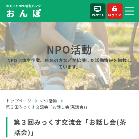
おおいたNPO情報バンク
お ん ぽ
PCサイト
ログイン
NPO活動
NPO団体や企業、県民の方などが協働した活動情報を掲載し
ています。
トップページ
NPO活動
第３回みっくす交流会「お話し会(茶話会)」
第３回みっくす交流会「お話し会(茶
話会)」