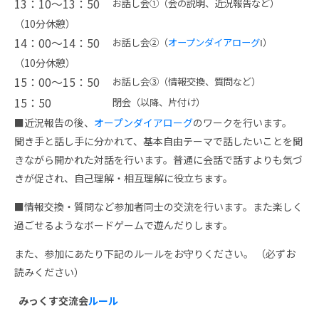
13：10～13：50
お話し会①（会の説明、近況報告など）
（10分休憩）
14：00～14：50
お話し会②（
オープンダイアローグ
Ⅰ）
（10分休憩）
15：00～15：50
お話し会③（情報交換、質問など）
15：50
閉会（以降、片付け）
■近況報告の後、
オープンダイアローグ
のワークを行います。
聞き手と話し手に分かれて、基本自由テーマで話したいことを聞
きながら開かれた対話を行います。普通に会話で話すよりも気づ
きが促され、自己理解・相互理解に役立ちます。
■情報交換・質問など参加者同士の交流を行います。また楽しく
過ごせるようなボードゲームで遊んだりします。
また、参加にあたり下記のルールをお守りください。 （必ずお
読みください）
みっくす交流会
ルール