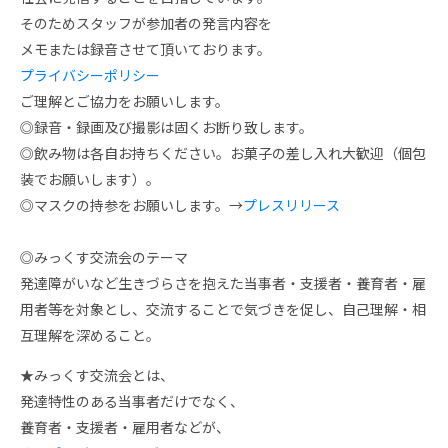
そのためスタッフが参加者の発言内容を
メモまたは録音させて頂いております。
プライバシーポリシー
ご理解とご協力をお願いします。
◎録音・録画及び撮影は固くお断り致します。
◎飲み物は各自お持ちください。お菓子の差し入れ大歓迎（個包
装でお願いします）。
◎マスクの持参をお願いします。→
プレスリリース
◎みっくす交流会のテーマ
発達障がいなど生きづらさを抱えた当事者・支援者・養育者・雇
用者等を
対象とし、交流することで気づきを促し、自己理解・相
互理解を深めること。
★みっくす交流会とは、
発達特性のある当事者だけでなく、
養育者・支援者・雇用者などが、