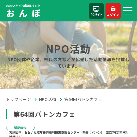
おおいたNPO情報バンク
お ん ぽ
PCサイト
ログイン
NPO活動
NPO団体や企業、県民の方などが協働した活動情報を掲載し
ています。
トップページ
NPO活動
第64回バトンカフェ
第64回バトンカフェ
活動報告
実施団体：おおいた成年後見権利擁護支援センター（略称：バトン）（認定特定非営利
活動法人）