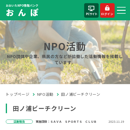
おおいたNPO情報バンク
お ん ぽ
PCサイト
ログイン
NPO活動
NPO団体や企業、県民の方などが協働した活動情報を掲載し
ています。
トップページ
NPO活動
田ノ浦ビーチクリーン
田ノ浦ビーチクリーン
活動報告
実施団体：ＳＡＶＡ ＳＰＯＲＴＳ ＣＬＵＢ
2023.11.19