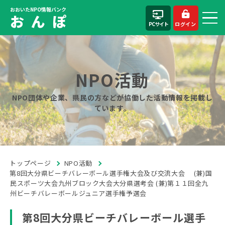
おおいたNPO情報バンク
お ん ぽ
PCサイト
ログイン
NPO活動
NPO団体や企業、県民の方などが協働した活動情報を掲載し
ています。
トップページ
NPO活動
第8回大分県ビーチバレーボール選手権大会及び交流大会 (兼)国
民スポーツ大会九州ブロック大会大分県選考会 (兼)第１１回全九
州ビーチバレーボールジュニア選手権予選会
第8回大分県ビーチバレーボール選手