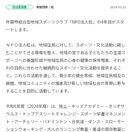
参加者募集
実施団体：虹
2024.03.21
杵築市総合型地域スポーツクラブ「NPO法人虹」の4年目がスタ
ートします。
ＮＰＯ法人虹は、地域住民に対して、スポーツ・文化活動に親し
むことができる環境を整え、地域の宝である子どもたちの生涯ス
ポーツへの基盤形成や地域住民の心身の健康の保持増進、それぞ
れの目的に合わせた継続的なスポーツ・文化活動を提供するこ
と。これらの活動を通して、青少年の健全育成、地域住民相互の
親睦、地域コミュニティの推進及び新しい地域社会の実現に寄与
することを目的に活動しています。
令和6年度（2024年度）は、陸上・キッズアカデミー・きっずサ
ウルス・トップアスリートチャレンジ・スポーツ栄養マネジメン
ト・アーチェリー・バドミントン・合気道・ダンス・スローモー
ションウォーキング・大人のランニング教室・書道の既存教室に