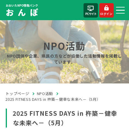
おおいたNPO情報バンク
お ん ぽ
PCサイト
ログイン
NPO活動
NPO団体や企業、県民の方などが協働した活動情報を掲載し
ています。
トップページ
NPO活動
2025 FITNESS DAYS in 杵築－健幸な未来へ－（5月）
2025 FITNESS DAYS in 杵築－健幸
な未来へ－（5月）