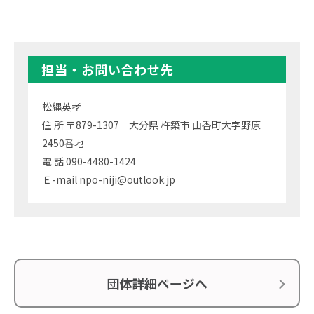
担当・お問い合わせ先
松縄英孝
住 所 〒879-1307 大分県 杵築市 山香町大字野原
2450番地
電 話 090-4480-1424
Ｅ-mail npo-niji@outlook.jp
団体詳細ページへ