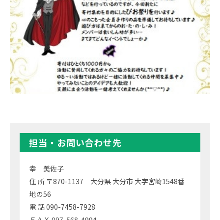
担当・お問い合わせ先
幸 美佐子
住 所 〒870-1137 大分県 大分市 大字宮崎1548番
地の56
電 話 090-7458-7928
ＦＡＸ 097-568-4994