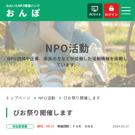
おおいたNPO情報バンク
お ん ぽ
PCサイト
ログイン
NPO活動
NPO団体や企業、県民の方などが協働した活動情報を掲載し
ています。
トップページ
NPO活動
ぴお祭り開催します
ぴお祭り開催します
参加者募集
締切：09.27
実施団体：ＦＯＲ ＯＮＥ
2024.09.27