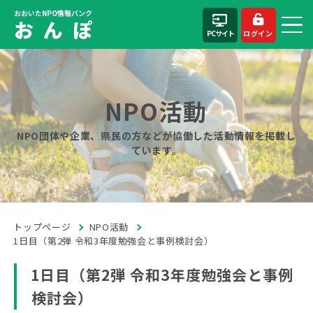
おおいたNPO情報バンク
お ん ぽ
PCサイト
ログイン
NPO活動
NPO団体や企業、県民の方などが協働した活動情報を掲載し
ています。
トップページ
NPO活動
1日目（第2弾 令和3年度勉強会と事例検討会）
1日目（第2弾 令和3年度勉強会と事例
検討会）