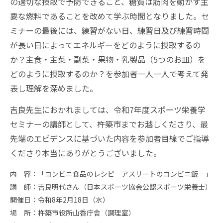
の適切な摂取で予防できること、糖質は筋肉を動かす主
要な燃料であることを改めて学ぶ時間となりました。セ
ミナーの最後には、練習がない日、練習日及び練習時間
が長い日によってエネルギーをどのように摂取するの
か？主食・主菜・副菜・果物・乳製品（
5
つのお皿）を
どのように摂取するのか？を参加者一人一人で考えて発
表し理解を深めました。
吉良先生におかれましては、令和
7
年度スポーツ栄養学
セミナーの講師として、杵築市までお越しくださり、最
先端のエビデンスに基づいた内容を参加者目線でご指導
くださり本当にありがとうございました。
内 容：「コンビニ食品のレシピ―アスリートのコンビニ飯―」
講 師：吉良明代さん（日本スポーツ協会公認スポーツ栄養士）
開催日：令和8年2月18日（水）
場 所：杵築市役所山香庁舎（調理室）