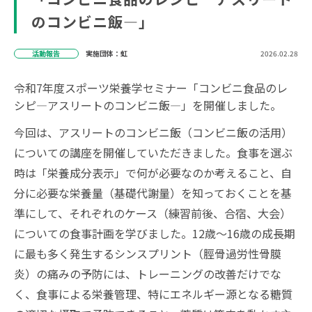
のコンビニ飯―」
活動報告
実施団体：虹
2026.02.28
令和
7
年度スポーツ栄養学セミナー「コンビニ食品のレ
シピ
―
アスリートのコンビニ飯
―
」を開催しました。
今回は、アスリートのコンビニ飯（コンビニ飯の活用）
についての講座を開催していただきました。食事を選ぶ
時は「栄養成分表示」で何が必要なのか考えること、自
分に必要な栄養量（基礎代謝量）を知っておくことを基
準にして、それぞれのケース（練習前後、合宿、大会）
についての食事計画を学びました。
12
歳～
16
歳の成長期
に最も多く発生するシンスプリント（脛骨過労性骨膜
炎）の痛みの予防には、トレーニングの改善だけでな
く、食事による栄養管理、特にエネルギー源となる糖質