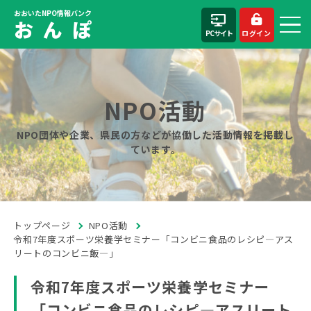
おおいたNPO情報バンク
お ん ぽ
PCサイト
ログイン
NPO活動
NPO団体や企業、県民の方などが協働した活動情報を掲載し
ています。
トップページ
NPO活動
令和7年度スポーツ栄養学セミナー「コンビニ食品のレシピ―アス
リートのコンビニ飯―」
令和7年度スポーツ栄養学セミナー
「コンビニ食品のレシピ―アスリート