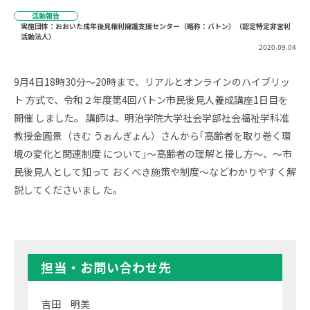
活動報告
実施団体：おおいた成年後見権利擁護支援センター（略称：バトン）（認定特定非営利
活動法人）
2020.09.04
9月4日18時30分～20時まで、リアルとオンラインのハイブリッ
ト 方式で、令和２年度第4回バトン市民後見人養成講座1日目を
開催 しました。 講師は、明治学院大学社会学部社会福祉学科准
教授金圓景（きむ うぉんぎょん）さんから｢高齢者を取り巻く環
境の変化と関連制度 について｣～高齢者の理解と接し方～、～市
民後見人として知って おくべき施策や制度～などわかりやすく解
説してくださいまし た。
担当・お問い合わせ先
吉田 明美