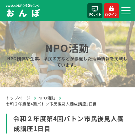
おおいたNPO情報バンク
お ん ぽ
PCサイト
ログイン
NPO活動
NPO団体や企業、県民の方などが協働した活動情報を掲載し
ています。
トップページ
NPO活動
令和２年度第4回バトン市民後見人養成講座1日目
令和２年度第4回バトン市民後見人養
成講座1日目