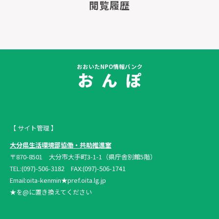
閲覧履歴
おおいたNPO情報バンク
お ん ぽ
【 サイト管理 】
大分県生活環境部協働・共助推進室
〒870-8501 大分市大手町3-1-1（県庁舎別館5階）
TEL:(097)-506-3182 FAX:(097)-506-1741
Email:oita-kenmin★pref.oita.lg.jp
★を@に置き換えてください