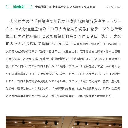
活動報告
実施団体：国東半島おいしいものづくり倶楽部
2022.04.28
大分県内の若手農業者で組織する次世代農業経営者ネットワー
クとJA大分信連主催の「コロナ禍を乗り切る」をテーマとした新
型コロナ対策中間まとめの農業研修会が４月１９日（火）、大分
市内トキハ会館にて開催されました（
若手農業者・関係者１００名参加）。
大分県の広瀬勝貞知事が「激変する世界と地域社会の中、若手農業者に農業・農村の牽引
を期待する」と激励挨拶、東京大学名誉教授の谷口信和講師による「いったい日本の食と
農はどこへ向かうのか～コロナ禍・みどり戦略・ウクライナ戦争を通して足元から考える
～」の基調講演と「コロナ禍を乗り切り、次へ」をテーマにパネルディスカッションが行
われた。コロナ禍の終息の見通しが立たない中、ウクライナ戦争の勃発で、農業・農村を
取り巻く環境は厳しくなるばかり、「持続可能な農業」には地域資源のフル活用や生産者
と消費者の相互理解などが必要と白熱した議論が展開。具体的な活動も提案された。