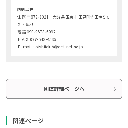
西鶴昌史
住 所 〒872-1321 大分県 国東市 国見町竹田津５０
２７番地
電 話 090-9578-6992
ＦＡＸ 097-543-4535
Ｅ-mail k.oishiiclub@oct-net.ne.jp
団体詳細ページへ
関連ページ