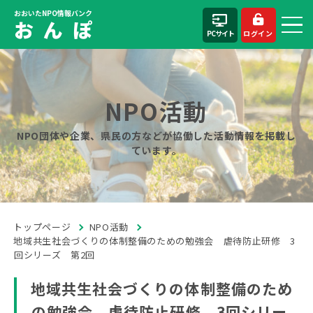
おおいたNPO情報バンク
お ん ぽ
PCサイト
ログイン
NPO活動
NPO団体や企業、県民の方などが協働した活動情報を掲載し
ています。
トップページ
NPO活動
地域共生社会づくりの体制整備のための勉強会 虐待防止研修 3
回シリーズ 第2回
地域共生社会づくりの体制整備のため
の勉強会 虐待防止研修 3回シリー