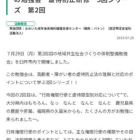
ズ 第2回
活動報告
実施団体：おおいた成年後見権利擁護支援センター（略称：バトン）（認定特定非営利
活動法人）
2019.07.29
７月29日（月）第2回目の地域共生社会づくりの体制整備勉強
会」を臼杵市内で開催しました。
この勉強会は、高齢者・障がい者の虐待防止法の理解と対応のポ
イントについて学ぶ3回シリーズ！！
今回の2回目は、”行政権限行使と虐待類型別対応について”で、
大分県内はもちろん、なっ なんと なんと なんと 鹿児島県
の鹿屋や肝属、福岡県の久留米からも、たくさんの方がお勉強に
来られました～。
行政権限行使のポイントとしては、主な権限行使の種類やその目
的、法的根拠と考え方など、とてもわかりやすく説明していただ