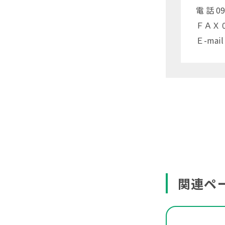
電 話 09
ＦＡＸ 09
Ｅ-mail
関連ペ