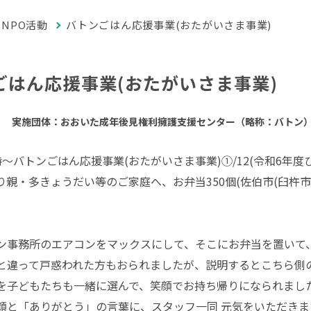
NPO活動
バトンごはん応援事業(おたがいさま事業)
ごはん応援事業(おたがいさま事業)
実施団体：おおいた成年後見権利擁護支援センター（略称：バトン
17時～バトンごはん応援事業(おたがいさま事業)①/12(令和
り親・多きょうだい等のご家庭へ、お弁当350個(佐伯市(臼杵
ン事務所のエアコンをマックスにして、そこにお弁当を置いて
と違って戸惑われた方もおられましたが、説明するとこちら側
を子どもたちも一緒に選んで、笑顔でお持ち帰りになられまし
顔と「ありがとう」の言葉に、スタッフ一同 元気をいただきま