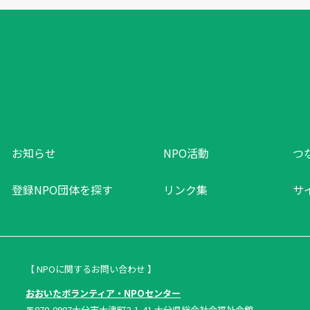
お知らせ
NPO活動
つ
登録NPO団体を探す
リンク集
サ
【 NPOに関するお問い合わせ 】
おおいたボランティア・NPOセンター
〒870-0907大分市大津町2-1-41 大分県総合社会福祉会館