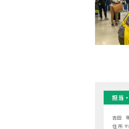
担当
吉田 
住 所 