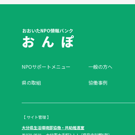
おおいたNPO情報バンク
お ん ぽ
NPOサポートメニュー
一般の方へ
県の取組
協働事例
【 サイト管理 】
大分県生活環境部協働・共助推進室
〒870-8501 大分市大手町3-1-1（県庁舎別館5階）