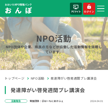
おおいたNPO情報バンク
お ん ぽ
PCサイト
ログイン
NPO活動
NPO団体や企業、県民の方などが協働した活動情報を掲載し
ています。
トップページ
NPO活動
発達障がい啓発週間プレ講演会
発達障がい啓発週間プレ講演会
活動報告
実施団体：＠はーもにあかふぇ
2024.04.01