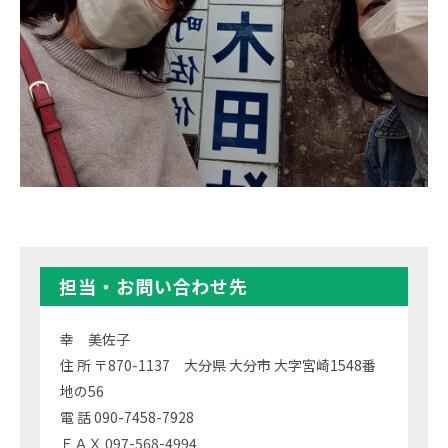
担当・お問い合わせ先
幸 美佐子
住 所 〒870-1137 大分県 大分市 大字宮崎1548番
地の56
電 話 090-7458-7928
ＦＡＸ 097-568-4994