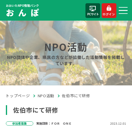
おおいたNPO情報バンク
お ん ぽ
PCサイト
ログイン
NPO活動
NPO団体や企業、県民の方などが協働した活動情報を掲載し
ています。
トップページ
NPO活動
佐伯市にて研修
佐伯市にて研修
参加者募集
実施団体：ＦＯＲ ＯＮＥ
2023.12.01