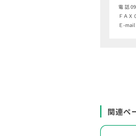
電 話 09
ＦＡＸ 05
Ｅ-mail
関連ペ