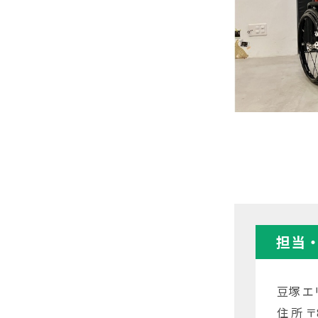
担当
豆塚 エ
住 所 