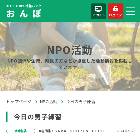
おおいたNPO情報バンク
お ん ぽ
PCサイト
ログイン
NPO活動
NPO団体や企業、県民の方などが協働した活動情報を掲載し
ています。
トップページ
NPO活動
今日の男子練習
今日の男子練習
活動報告
実施団体：ＳＡＶＡ ＳＰＯＲＴＳ ＣＬＵＢ
2024.02.12