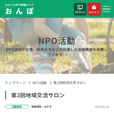
おおいたNPO情報バンク
お ん ぽ
PCサイト
ログイン
NPO活動
NPO団体や企業、県民の方などが協働した活動情報を掲載し
ています。
トップページ
NPO活動
第2回地域交流サロン
第2回地域交流サロン
活動報告
実施団体：みずき
2013.01.29