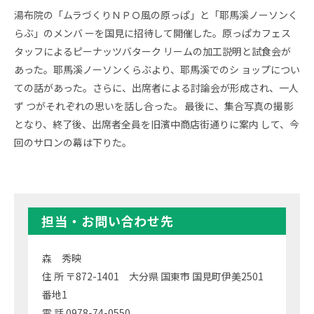
湯布院の「ムラづくりＮＰＯ風の原っぱ」と「耶馬溪ノーソンく
らぶ」のメンバ ーを国見に招待して開催した。原っぱカフェス
タッフによるピーナッツバターク リームの加工説明と試食会が
あった。耶馬溪ノーソンくらぶより、耶馬溪でのシ ョップについ
ての話があった。さらに、出席者による討論会が形成され、一人
ず つがそれぞれの思いを話し合った。 最後に、集合写真の撮影
となり、終了後、出席者全員を旧濱中商店街通りに案内 して、今
回のサロンの幕は下りた。
担当・お問い合わせ先
森 秀映
住 所 〒872-1401 大分県 国東市 国見町伊美2501
番地1
電 話 0978-74-0550