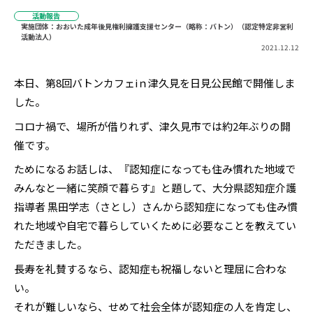
活動報告
実施団体：おおいた成年後見権利擁護支援センター（略称：バトン）（認定特定非営利
活動法人）
2021.12.12
本日、第8回バトンカフェiｎ津久見を日見公民館で開催しま
した。 
コロナ禍で、場所が借りれず、津久見市では約2年ぶりの開
催です。
ためになるお話しは、『認知症になっても住み慣れた地域で
みんなと一緒に笑顔で暮らす』と題して、大分県認知症介護
指導者 黒田学志（さとし）さんから認知症になっても住み慣
れた地域や自宅で暮らしていくために必要なことを教えてい
ただきました。
長寿を礼賛するなら、認知症も祝福しないと理屈に合わな
い。
それが難しいなら、せめて社会全体が認知症の人を肯定し、