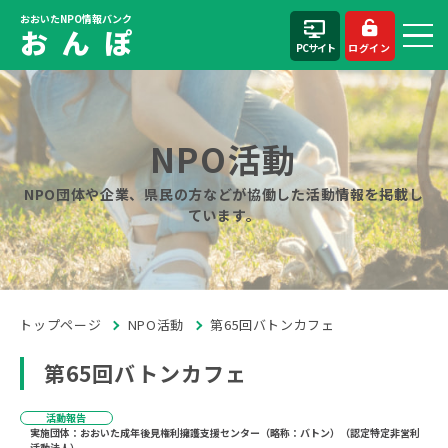
おおいたNPO情報バンク
お ん ぽ
PCサイト
ログイン
NPO活動
NPO団体や企業、県民の方などが協働した活動情報を掲載し
ています。
トップページ
NPO活動
第65回バトンカフェ
第65回バトンカフェ
活動報告
実施団体：おおいた成年後見権利擁護支援センター（略称：バトン）（認定特定非営利
活動法人）