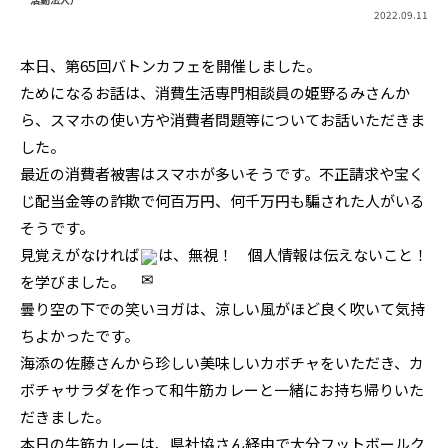
2022.09.11
本日、第65回バトンカフェを開催しました。
ためになるお話は、消費生活専門相談員の姫野るみさんか
ら、スマホの使い方や消費者問題等についてお話いただきま
した。
最近の消費者被害はスマホが多いそうです。不正請求や宝く
じ配当金等の詐欺で何百万円、何千万円も騙された人がいる
そうです。
見覚えがなければ
は、無視！　個人情報は伝えないこと！
を学びました。
曇り空の下での笑いヨガは、涼しい風がほど良く吹いて気持
ちよかったです。
海添の佐藤さんから珍しい美味しいカボチャをいただき、カ
ボチャサラダを作って和牛筋カレーと一緒にお持ち帰りいた
だきました。
本日の牛筋カレーは、県社協さん経由で大分フットボールク