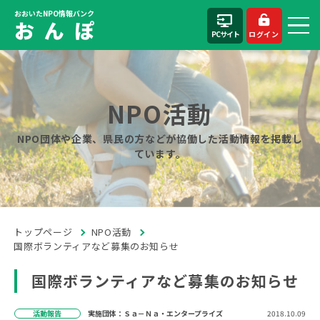
おおいたNPO情報バンク
お ん ぽ
PCサイト
ログイン
NPO活動
NPO団体や企業、県民の方などが協働した活動情報を掲載し
ています。
トップページ
NPO活動
国際ボランティアなど募集のお知らせ
国際ボランティアなど募集のお知らせ
活動報告
実施団体：Ｓａ－Ｎａ・エンタープライズ
2018.10.09