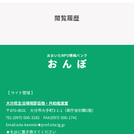
閲覧履歴
おおいたNPO情報バンク
お ん ぽ
【 サイト管理 】
大分県生活環境部協働・共助推進室
〒870-8501 大分市大手町3-1-1（県庁舎別館5階）
TEL:(097)-506-3182 FAX:(097)-506-1741
Email:oita-kenmin★pref.oita.lg.jp
★を@に置き換えてください