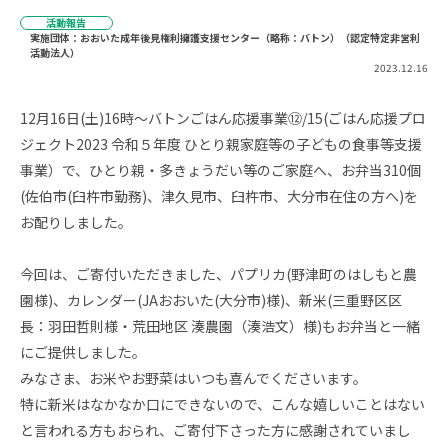
活動報告
実施団体：おおいた成年後見権利擁護支援センター（略称：バトン）（認定特定非営利
活動法人）
2023.12.16
12月16日(土)16時～バトンごはん応援事業⑫/15(ごはん応援プロ
ジェクト2023 令和５年度 ひとり親家庭等の子どもの食事等支援
事業）で、ひとり親・多きょうだい等のご家庭へ、お弁当310個
(佐伯市(臼杵市勤務)、津久見市、臼杵市、大分市在住の方へ)を
お配りしました。
今回は、ご寄付いただきました、パプリカ(野津町のはしもと農
園様)、カレンダー(JAおおいた(大分市)様)、新米(三重野区区
長：羽田哲則様・荒田地区 湊農園（湊浩文）様)もお弁当と一緒
にご提供しました。
みなさま、お米やお野菜はいつも喜んでくださいます。
特に新米はなかなか口にできないので、こんな嬉しいことはない
と言われる方もおられ、ご寄付下さった方に感謝されていまし