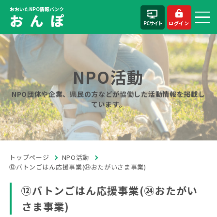
おおいたNPO情報バンク
お ん ぽ
PCサイト
ログイン
NPO活動
NPO団体や企業、県民の方などが協働した活動情報を掲載し
ています。
トップページ
NPO活動
⑫バトンごはん応援事業(㉔おたがいさま事業)
⑫バトンごはん応援事業(㉔おたがい
さま事業)