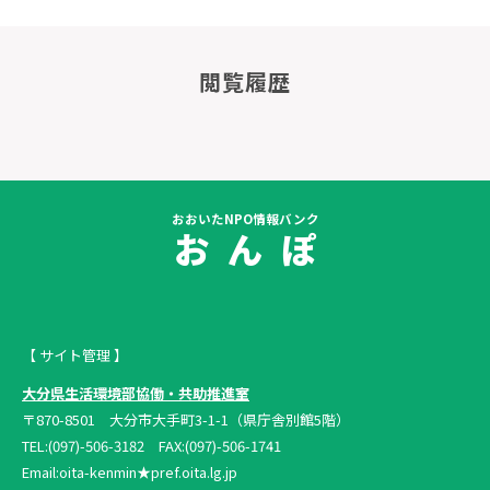
閲覧履歴
おおいたNPO情報バンク
お ん ぽ
【 サイト管理 】
大分県生活環境部協働・共助推進室
〒870-8501 大分市大手町3-1-1（県庁舎別館5階）
TEL:(097)-506-3182 FAX:(097)-506-1741
Email:oita-kenmin★pref.oita.lg.jp