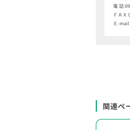
電 話 09
ＦＡＸ 09
Ｅ-mail 
関連ペ