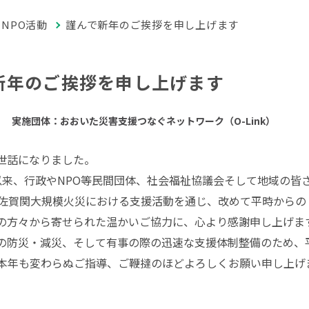
NPO活動
謹んで新年のご挨拶を申し上げます
新年のご挨拶を申し上げます
実施団体：おおいた災害支援つなぐネットワーク（O-Link）
世話になりました。
以来、行政やNPO等民間団体、社会福祉協議会そして地域の皆
の佐賀関大規模火災における支援活動を通じ、改めて平時から
の方々から寄せられた温かいご協力に、心より感謝申し上げま
の防災・減災、そして有事の際の迅速な支援体制整備のため、
 本年も変わらぬご指導、ご鞭撻のほどよろしくお願い申し上げ