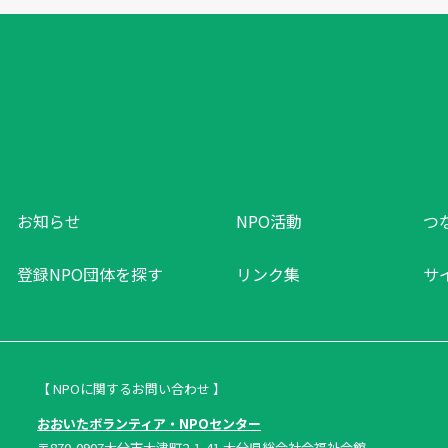
お知らせ
NPO活動
つ
登録NPO団体を探す
リンク集
サ
【 NPOに関するお問い合わせ 】
おおいたボランティア・NPOセンター
〒870-0907大分市大津町2-1-41 大分県総合社会福祉会館