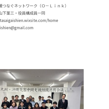
援つなぐネットワーク（Ｏ－Ｌｉｎｋ）
下茎三・役員構成員一同
tasaigaishien.wixsite.com/home
aishien@gmail.com