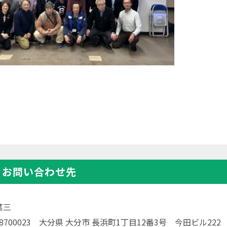
・お問い合わせ先
茎三
〒8700023 大分県 大分市 長浜町1丁目12番3号 今田ビル2