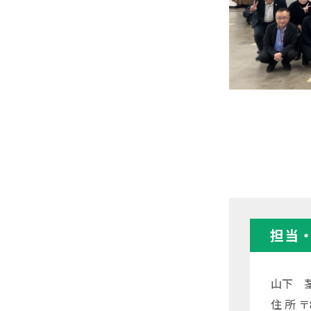
担当
山下 
住 所 