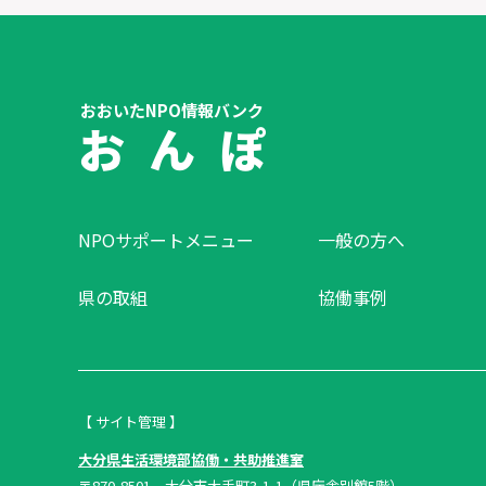
おおいたNPO情報バンク
お ん ぽ
NPOサポートメニュー
一般の方へ
県の取組
協働事例
【 サイト管理 】
大分県生活環境部協働・共助推進室
〒870-8501 大分市大手町3-1-1（県庁舎別館5階）