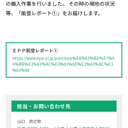
の搬入作業を行いました。 その時の現地の状況
等、「能登レポート①」をお届けします。
ＥＰＰ能登レポート①
https://www.epp.or.jp/post/epp%E8%83%BD%E7%9
9%BB%E3%83%AC%E3%83%9D%E3%83%BC%E3
%83%88
担当・お問い合わせ先
山口 虎之助