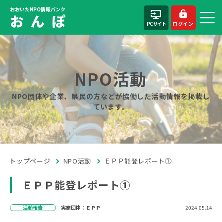
おおいたNPO情報バンク
お ん ぽ
PCサイト
ログイン
NPO活動
NPO団体や企業、県民の方などが協働した活動情報を掲載し
ています。
トップページ
NPO活動
ＥＰＰ能登レポート①
ＥＰＰ能登レポート①
活動報告
実施団体：ＥＰＰ
2024.05.14