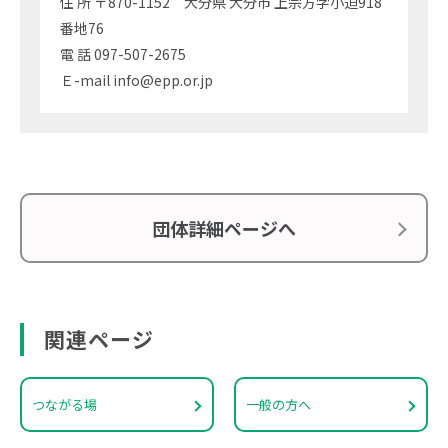
住 所 〒870-1152 大分県 大分市 上宗方字小迫918
番地76
電 話 097-507-2675
Ｅ-mail info@epp.or.jp
団体詳細ページへ
関連ページ
つながる場
一般の方へ