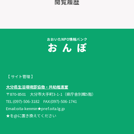
閲覧履歴
おおいたNPO情報バンク
お ん ぽ
【 サイト管理 】
大分県生活環境部協働・共助推進室
〒870-8501 大分市大手町3-1-1（県庁舎別館5階）
TEL:(097)-506-3182 FAX:(097)-506-1741
Email:oita-kenmin★pref.oita.lg.jp
★を@に置き換えてください