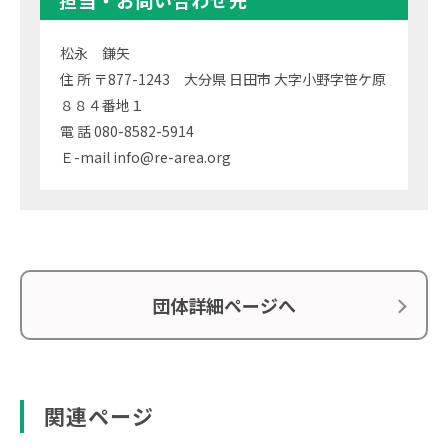
担当・お問い合わせ先
松永 鎌矢
住 所 〒877-1243 大分県 日田市 大字小野字笹ケ原
８８４番地１
電 話 080-8582-5914
Ｅ-mail info@re-area.org
団体詳細ページへ
関連ページ