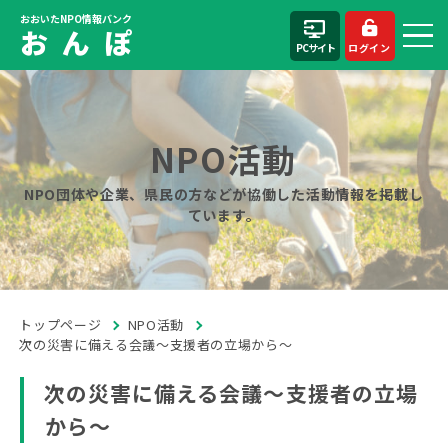
おおいたNPO情報バンク
お ん ぽ
PCサイト
ログイン
NPO活動
NPO団体や企業、県民の方などが協働した活動情報を掲載し
ています。
トップページ
NPO活動
次の災害に備える会議～支援者の立場から～
次の災害に備える会議～支援者の立場
から～