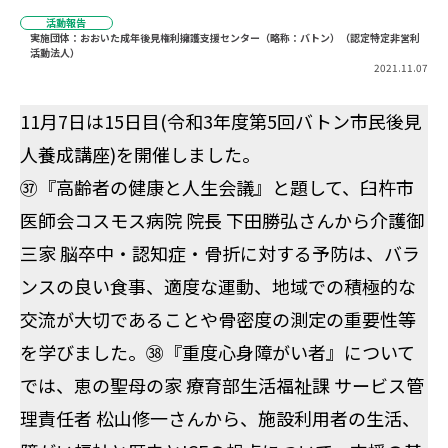
活動報告
実施団体：おおいた成年後見権利擁護支援センター（略称：バトン）（認定特定非営利
活動法人）
2021.11.07
11月7日は15日目(令和3年度第5回バトン市民後見
人養成講座)を開催しました。
㊲『高齢者の健康と人生会議』と題して、臼杵市
医師会コスモス病院 院長 下田勝弘さんから介護御
三家 脳卒中・認知症・骨折に対する予防は、バラ
ンスの良い食事、適度な運動、地域での積極的な
交流が大切であることや骨密度の測定の重要性等
を学びました。㊳『重度心身障がい者』について
では、恵の聖母の家 療育部生活福祉課 サービス管
理責任者 松山修一さんから、施設利用者の生活、