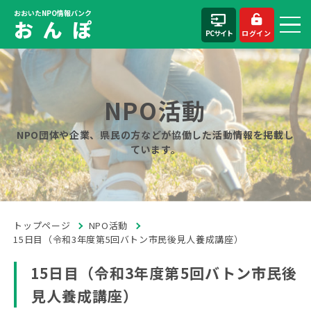
おおいたNPO情報バンク
お ん ぽ
PCサイト
ログイン
NPO活動
NPO団体や企業、県民の方などが協働した活動情報を掲載し
ています。
トップページ
NPO活動
15日目（令和3年度第5回バトン市民後見人養成講座）
15日目（令和3年度第5回バトン市民後
見人養成講座）