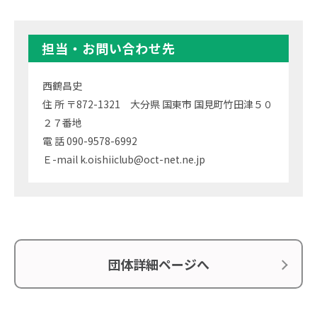
担当・お問い合わせ先
西鶴昌史
住 所 〒872-1321 大分県 国東市 国見町竹田津５０
２７番地
電 話 090-9578-6992
Ｅ-mail k.oishiiclub@oct-net.ne.jp
団体詳細ページへ