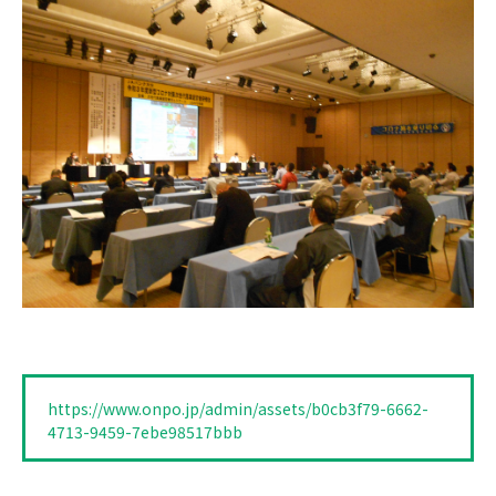
https://www.onpo.jp/admin/assets/b0cb3f79-6662-
4713-9459-7ebe98517bbb