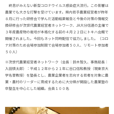
終息がみえない新型コロナウイルス感染症大流行。この影響は
農業でも大きな打撃を受けています。県内若手農業経営者が昨年
８月に行った研修会で学んだ活動結果報告と今後の対策の情報交
換研修会が次世代農業経営者ネットワーク、JA大分信連の主催で
３年産農産物の栽培が本格化する前の４月２２日にトキハ会館で
開催されました。今回もネット同時配信で協力しました。（コロ
ナ対策のため会場参加制限で会場参加者５０人、リモート参加者
５０人）
※次世代農業経営者ネットワーク（会長：鈴木智久、事務局長：
入田慎太郎）：平成１２年から２１年に谷口信和教授（現東京大
学名誉教授）を塾長とし、農業企業者を志向する若者を対象に農
業・農村のリーダーに育成するために大分県が開設した農業塾の
卒塾生を中心とした組織。会員１００名