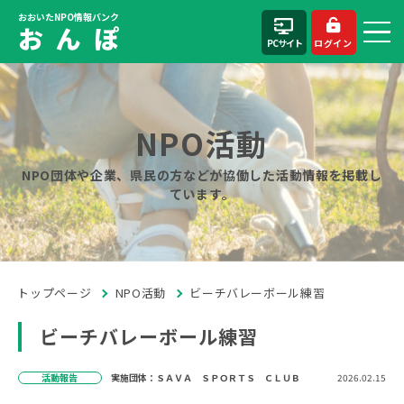
おおいたNPO情報バンク
お ん ぽ
PCサイト
ログイン
NPO活動
NPO団体や企業、県民の方などが協働した活動情報を掲載し
ています。
トップページ
NPO活動
ビーチバレーボール練習
ビーチバレーボール練習
活動報告
実施団体：ＳＡＶＡ ＳＰＯＲＴＳ ＣＬＵＢ
2026.02.15