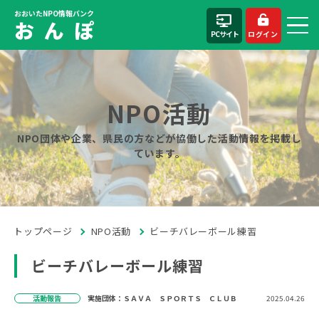
おおいたNPO情報バンク
お ん ぽ
PCサイト
ログイン
NPO活動
NPO団体や企業、県民の方などが協働した活動情報を掲載し
ています。
トップページ
NPO活動
ビーチバレーボール練習
ビーチバレーボール練習
活動報告
実施団体：ＳＡＶＡ ＳＰＯＲＴＳ ＣＬＵＢ
2025.04.26