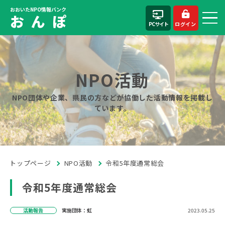
おおいたNPO情報バンク
お ん ぽ
PCサイト
ログイン
NPO活動
NPO団体や企業、県民の方などが協働した活動情報を掲載し
ています。
トップページ
NPO活動
令和5年度通常総会
令和5年度通常総会
活動報告
実施団体：虹
2023.05.25