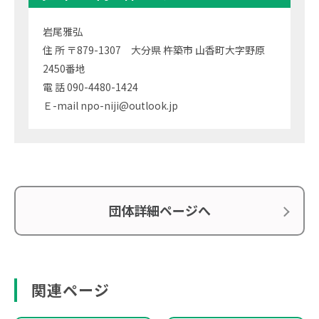
岩尾雅弘
住 所 〒879-1307 大分県 杵築市 山香町大字野原
2450番地
電 話 090-4480-1424
Ｅ-mail npo-niji@outlook.jp
団体詳細ページへ
関連ページ