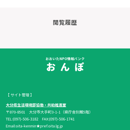
閲覧履歴
おおいたNPO情報バンク
お ん ぽ
【 サイト管理 】
大分県生活環境部協働・共助推進室
〒870-8501 大分市大手町3-1-1（県庁舎別館5階）
TEL:(097)-506-3182 FAX:(097)-506-1741
Email:oita-kenmin★pref.oita.lg.jp