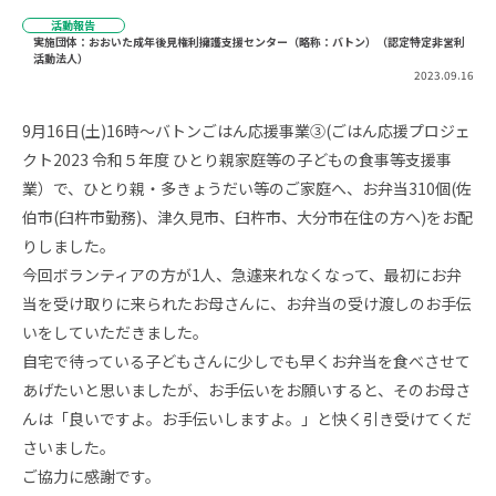
活動報告
実施団体：おおいた成年後見権利擁護支援センター（略称：バトン）（認定特定非営利
活動法人）
2023.09.16
9月16日(土)16時～バトンごはん応援事業③(ごはん応援プロジェ
クト2023 令和５年度 ひとり親家庭等の子どもの食事等支援事
業）で、ひとり親・多きょうだい等のご家庭へ、お弁当310個(佐
伯市(臼杵市勤務)、津久見市、臼杵市、大分市在住の方へ)をお配
りしました。
今回ボランティアの方が1人、急遽来れなくなって、最初にお弁
当を受け取りに来られたお母さんに、お弁当の受け渡しのお手伝
いをしていただきました。
自宅で待っている子どもさんに少しでも早くお弁当を食べさせて
あげたいと思いましたが、お手伝いをお願いすると、そのお母さ
んは「良いですよ。お手伝いしますよ。」と快く引き受けてくだ
さいました。
ご協力に感謝です。