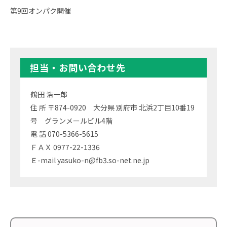
第9回オンパク開催
担当・お問い合わせ先
鶴田 浩一郎
住 所 〒874-0920 大分県 別府市 北浜2丁目10番19
号 グランメールビル4階
電 話 070-5366-5615
ＦＡＸ 0977-22-1336
Ｅ-mail yasuko-n@fb3.so-net.ne.jp