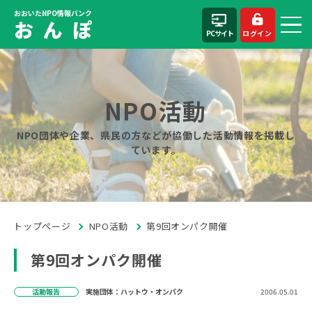
おおいたNPO情報バンク
お ん ぽ
PCサイト
ログイン
NPO活動
NPO団体や企業、県民の方などが協働した活動情報を掲載し
ています。
トップページ
NPO活動
第9回オンパク開催
第9回オンパク開催
活動報告
実施団体：ハットウ・オンパク
2006.05.01